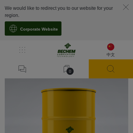
We would like to redirect you to our website for your
region.
Corporate Website
溯源
中文
0