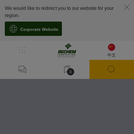
We would like to redirect you to our website for your
region.
Corporate Website
中文
0