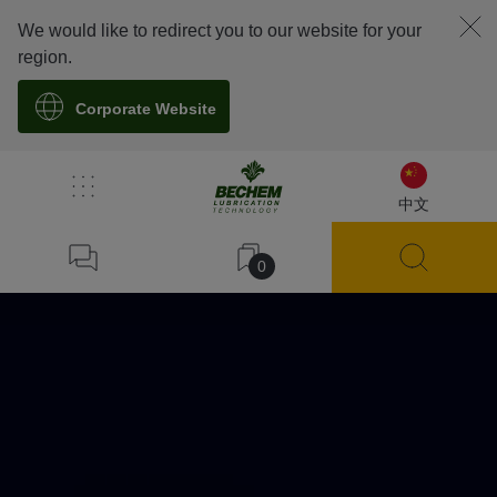
We would like to redirect you to our website for your
region.
Corporate Website
中文
0