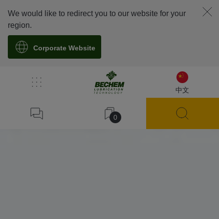
We would like to redirect you to our website for your
region.
Corporate Website
中文
0