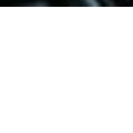
/
润滑剂和服务
/
润滑脂
/
Berulub FR 43-2
Home
高性能产品的延续—升
级去除PFAS
Berulub FR 43-2
延续了成熟产品
Berulub FR 43
现有的优
势。作为汽车零部件不含有PFAS的轻型润滑脂的开发，我
们也关注环境友好。
Berulub FR 43-2
不含PFAS的配方意
味着我们不仅关注产品优良的性能，也关注应用产品的可持
续发展。