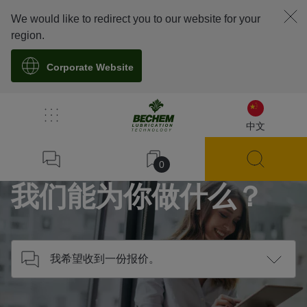
We would like to redirect you to our website for your
region.
Corporate Website
/
联系我们
中文
Home
0
我们能为你做什么？