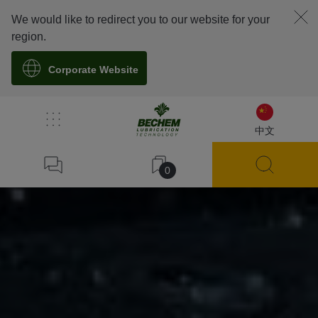
We would like to redirect you to our website for your
region.
Corporate Website
中文
0