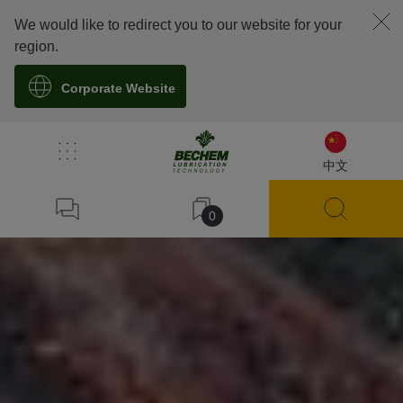
We would like to redirect you to our website for your
region.
Corporate Website
中文
0