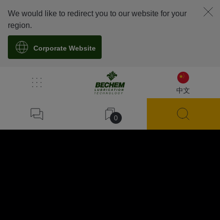
We would like to redirect you to our website for your
region.
Corporate Website
中文
0