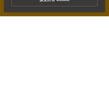
接受所有 Cookie
请点击鼠标下滑键
/
润滑剂和服务
/
润滑设备配件
Home
现场计量
Lubricator 125
这款润滑器特别适用于向难以到达的单个润滑点供应润滑
剂。其可用于滚动轴承和滑动轴承、直线导轨、滚轮、凸轮
盘、轴、主轴、密封件、辊链和齿链的润滑点。BECHEM
Lubricator 125 可在长达一年的时间内提供完美润滑效果，
并因经济效益良好、节省时间、有助于提升作业安全性和卫