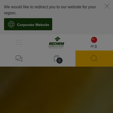
We would like to redirect you to our website for your
region.
Corporate Website
中文
0