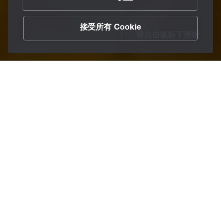
接受所有 Cookie
请点击鼠标下滑键
/
润滑剂和服务
/
润滑油
Home
高效，完美：
减少润滑剂种类、延长润滑维
护周期