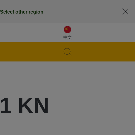
Select other region
中文
21 KN