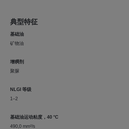
典型特征
基础油
矿物油
增稠剂
聚脲
NLGI 等级
1–2
基础油运动粘度，40 °C
490,0 mm²/s