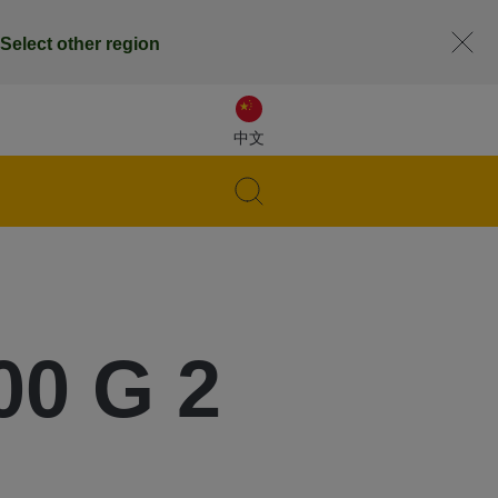
Select other region
中文
00 G 2