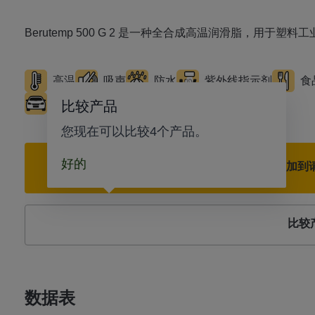
Berutemp 500 G 2 是一种全合成高温润滑脂，用
高温
吸声
防水
紫外线指示剂
食
汽车行业
比较产品
您现在可以比较4个产品。
好的
添加到
比较
数据表