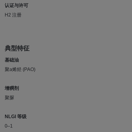
认证与许可
H2 注册
典型特征
基础油
聚a烯烃 (PAO)
增稠剂
聚脲
NLGI 等级
0–1