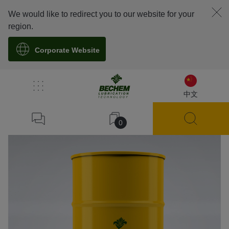
We would like to redirect you to our website for your
region.
Corporate Website
溯源
中文
0