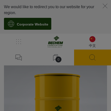
We would like to redirect you to our website for your
region.
Corporate Website
溯源
中文
0