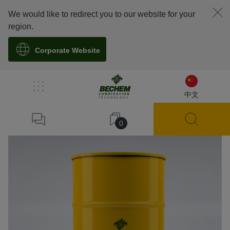
We would like to redirect you to our website for your
region.
Corporate Website
溯源
中文
0