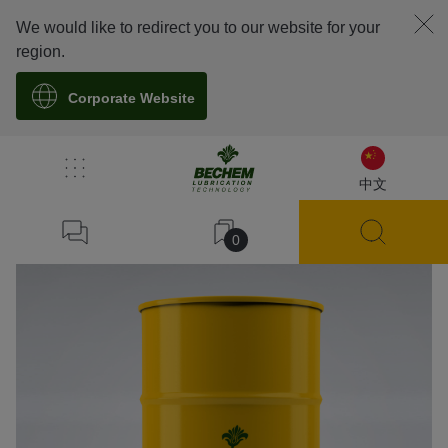
We would like to redirect you to our website for your
region.
Corporate Website
溯源
中文
0