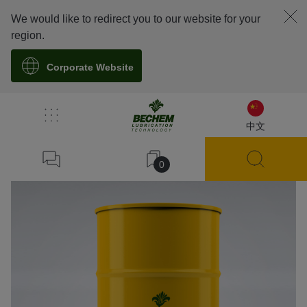
We would like to redirect you to our website for your
region.
Corporate Website
溯源
中文
0