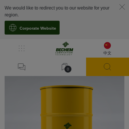
We would like to redirect you to our website for your
region.
Corporate Website
溯源
中文
0