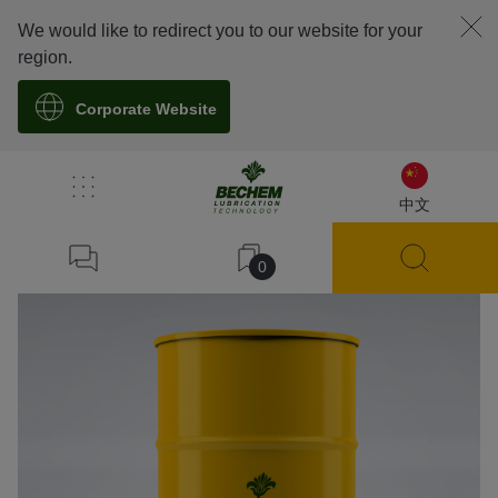
We would like to redirect you to our website for your
region.
Corporate Website
溯源
中文
0