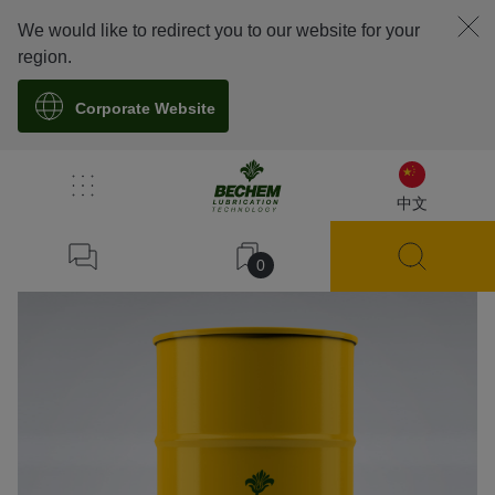
We would like to redirect you to our website for your
region.
Corporate Website
溯源
中文
0