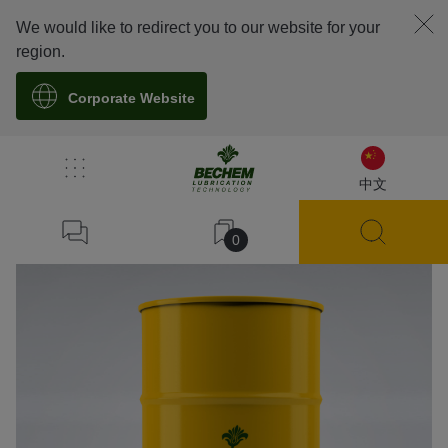
We would like to redirect you to our website for your
region.
Corporate Website
溯源
中文
0