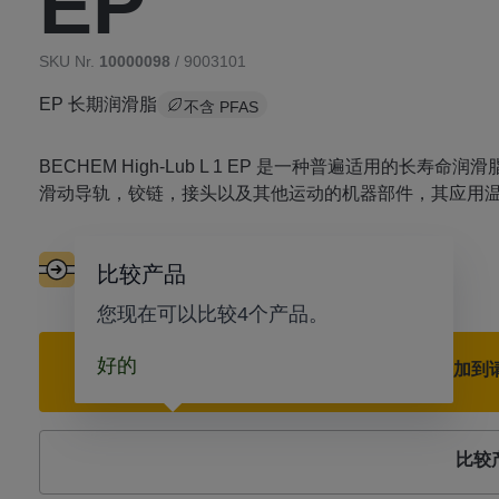
EP
SKU Nr.
10000098
/ 9003101
EP 长期润滑脂
不含 PFAS
BECHEM High-Lub L 1 EP 是一种普遍适用的长寿
滑动导轨，铰链，接头以及其他运动的机器部件，其应用
良好的可输送性
滚动轴承
滑动轴承
比较产品
您现在可以比较4个产品。
好的
添加到
比较