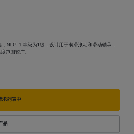
命润滑脂，NLGI 1 等级为1级，设计用于润滑滚动和滑动轴承，
温度范围较广。
请求列表中
产品