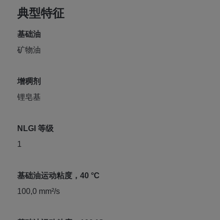
典型特征
基础油
矿物油
增稠剂
锂皂基
NLGI 等级
1
基础油运动粘度，40 °C
100,0 mm²/s