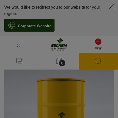
We would like to redirect you to our website for your
region.
Corporate Website
溯源
中文
0