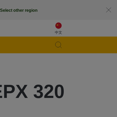
Select other region
中文
EPX 320