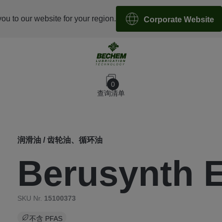
you to our website for your region.
Corporate Website
0
查询清单
润滑油 / 齿轮油、循环油
Berusynth 
SKU Nr.
15100373
不含 PFAS