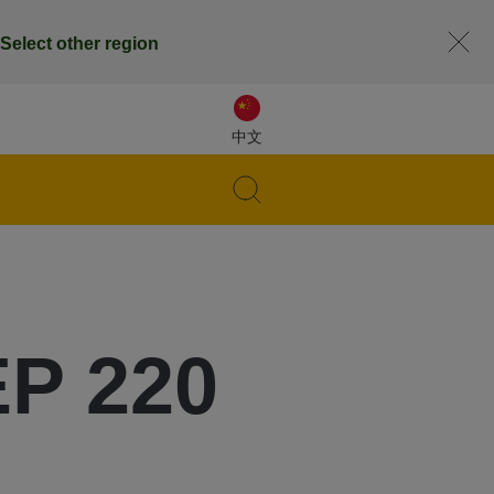
Select other region
中文
EP 220