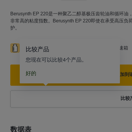
Berusynth EP 220是一种聚乙二醇基极压齿轮油
非常高的粘度指数。Berusynth EP 220即使在承受
护。
高负荷
高温
滚动轴承
封闭式变速箱
比较产品
您现在可以比较4个产品。
好的
添加到
比较
数据表