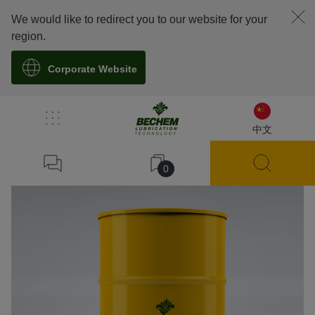
We would like to redirect you to our website for your
region.
Corporate Website
溯源
中文
0