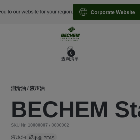
you to our website for your region.
Corporate Website
0
查询清单
润滑油 / 液压油
BECHEM Sta
SKU Nr.
10000007
/ 0800902
液压油
不含 PFAS