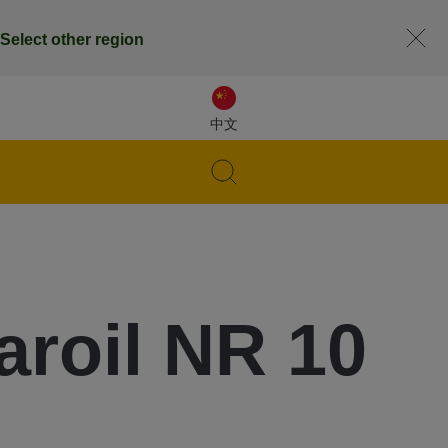
Select other region
中文
roil NR 10