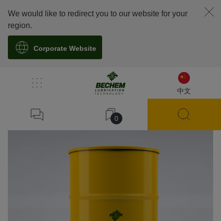
We would like to redirect you to our website for your
region.
Corporate Website
溯源
中文
0