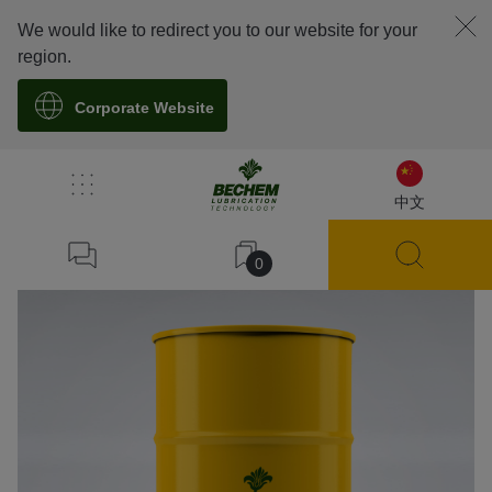
We would like to redirect you to our website for your
region.
Corporate Website
溯源
中文
0