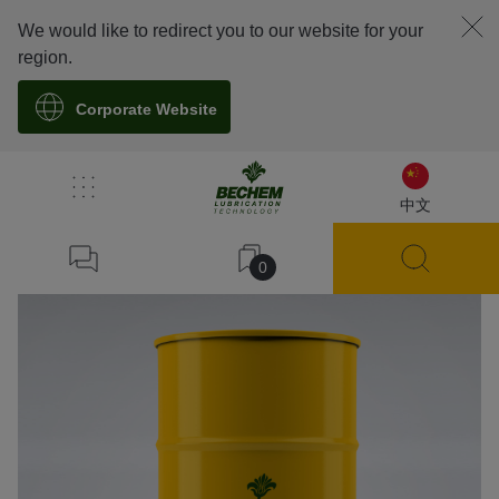
We would like to redirect you to our website for your
region.
Corporate Website
溯源
中文
0