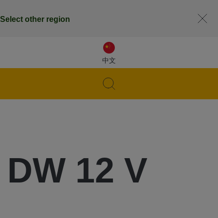
Select other region
中文
t DW 12 V