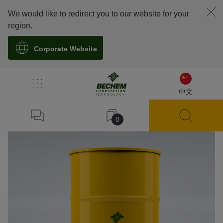
We would like to redirect you to our website for your
region.
Corporate Website
溯源
中文
0