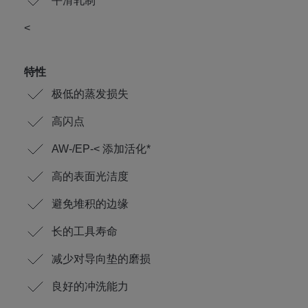
平滑轧制
<
特性
极低的蒸发损失
高闪点
AW-/EP-< 添加活化*
高的表面光洁度
避免堆积的边缘
长的工具寿命
减少对导向垫的磨损
良好的冲洗能力