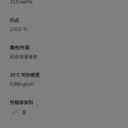
15,0 mm²/s
闪点
170,0 °C
颜色/外观
棕色清澈液体
20°C 时的密度
0,880 g/cm³
性能添加剂
是