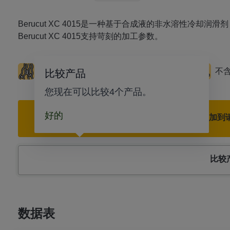
Berucut XC 4015是一种基于合成液的非水溶性冷
Berucut XC 4015支持苛刻的加工参数。
良好的冲洗特性
工具寿命长
深钻
不
比较产品
您现在可以比较4个产品。
好的
添加到
比较
数据表