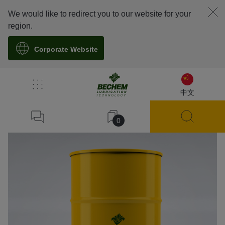
We would like to redirect you to our website for your
region.
Corporate Website
溯源
中文
0