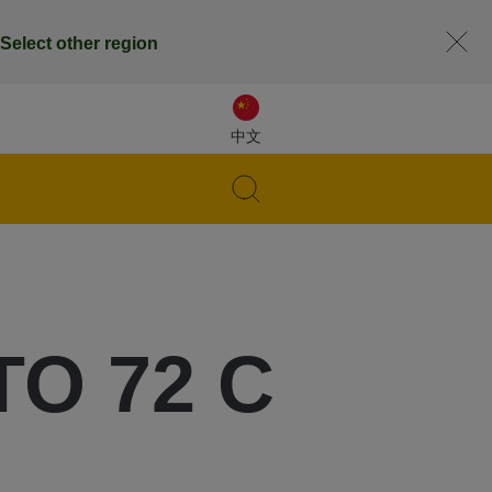
Select other region
中文
TO 72 C