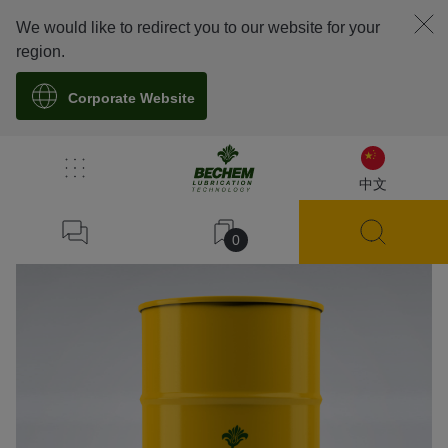
We would like to redirect you to our website for your
region.
Corporate Website
溯源
中文
0