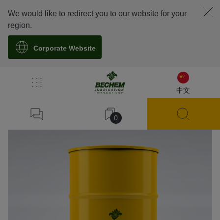
We would like to redirect you to our website for your
region.
Corporate Website
溯源
中文
0