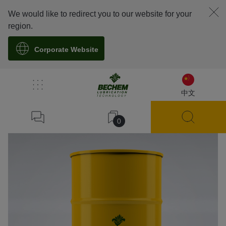
We would like to redirect you to our website for your
region.
Corporate Website
溯源
中文
0