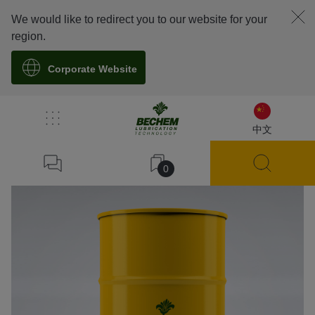
We would like to redirect you to our website for your
region.
Corporate Website
溯源
中文
0