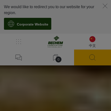
We would like to redirect you to our website for your
region.
Corporate Website
中文
0