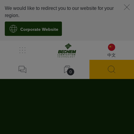
We would like to redirect you to our website for your
region.
Corporate Website
/
404
中文
Home
0