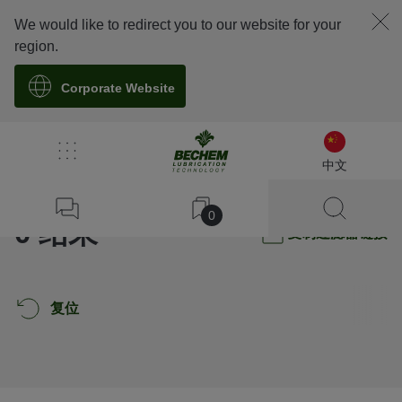
We would like to redirect you to our website for your
region.
Corporate Website
筛选
中文
0
0 结果
复制过滤器链接
复位