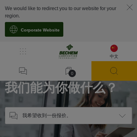
We would like to redirect you to our website for your
region.
Corporate Website
/
联系我们
中文
Home
0
我们能为你做什么？