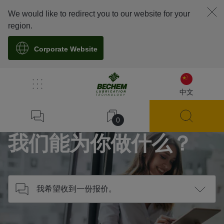
We would like to redirect you to our website for your
region.
Corporate Website
/
联系我们
中文
Home
0
我们能为你做什么？