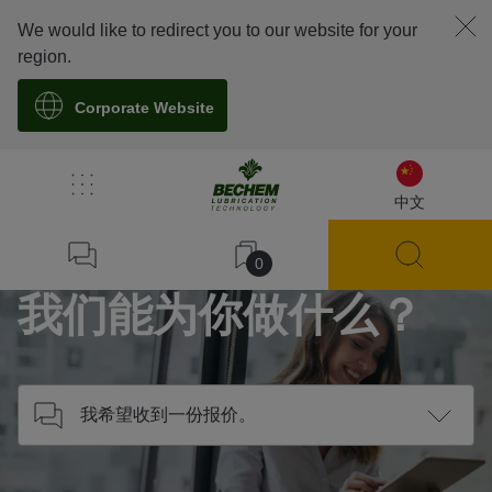
We would like to redirect you to our website for your
region.
Corporate Website
/
联系我们
中文
Home
0
我们能为你做什么？