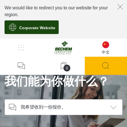
We would like to redirect you to our website for your
region.
Corporate Website
/
联系我们
中文
Home
0
我们能为你做什么？