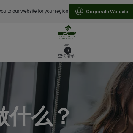
you to our website for your region.
Corporate Website
0
查询清单
做什么？