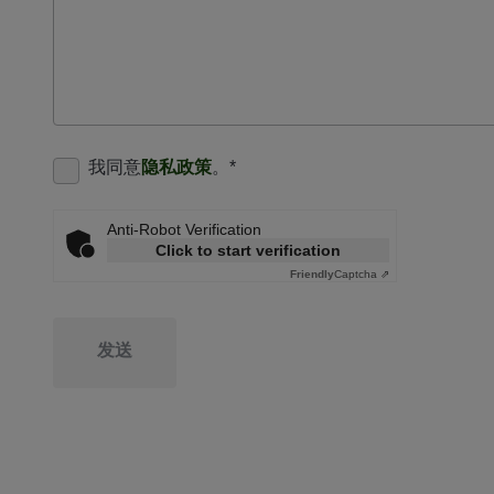
我同意
隐私政策
。
*
Anti-Robot Verification
Click to start verification
Friendly
Captcha ⇗
发送