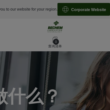
you to our website for your region.
Corporate Website
0
查询清单
做什么？