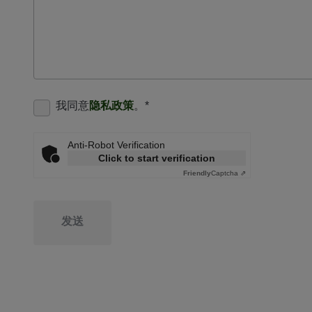
我同意
隐私政策
。
*
Anti-Robot Verification
Click to start verification
Friendly
Captcha ⇗
发送