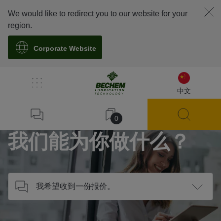
We would like to redirect you to our website for your
region.
Corporate Website
/
联系我们
中文
Home
0
我们能为你做什么？